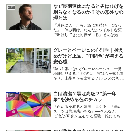
スする。それが誠実さだと思っていたの
です。でも、年齢を重ねてから気づきま
なぜ長期連休になると男はひげを
心理
した。人間関係がうまくい...
剃らなくなるのか？その意外な心
理とは
「連休に入ったら、急に無精ひげになっ
た」「休み明け、なんだかワイルドな顔
で出社してきた同僚がいる」そんな光
景、見覚えはありませんか？普段はきち
んと毎朝ひげを剃っているのに、長期連
休になると急にひげを剃らなくなる男性
グレーとベージュの心理学｜控え
心理
は意外と多いものです。一見...
めだけど上品、“中間色”が与える
安心感
強い主張のないグレーやベージュ。一見
地味に見えるこの2色は、実は心を落ち着
かせ、上品さを演出する“バランスの色”で
す。白や黒、赤や青のように目立たない
けれど、空間や印象を整える“裏方の主
役”といえる存在。今回は、グレーとベー
白は清潔？黒は高級？“第一印
心理
ジュという「中間...
象”を決める色のチカラ
「白い服を着ると清潔に見える」「黒い
スーツは信頼感がある」──そんなふう
に“色”が印象を左右する経験、誰にでもあ
るのではないでしょうか。私たちは日常
の中で無意識に、色から「安心」「信
頼」「上品さ」といった感情を受け取っ