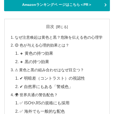
Amazonランキングペ ージはこちら＜PR＞
目次
なぜ注意喚起は黄色と黒？危険を伝える色の心理学
🟡 色が与える心理的効果とは？
🔸 黄色の持つ効果
🔸 黒の持つ効果
⚠ 黄色と黒の組み合わせはなぜ目立つ？
✔ 明暗差（コントラスト）の視認性
✔ 自然界にもある「警戒色」
🌍 世界共通の警告配色？
✅ ISOやJISの規格にも採用
✅ 海外でも一般的な配色