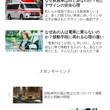
なぜ救急車は白と赤なのか？色と
心理
ています。特に、第一印...
デザインの安全心理
私たちが道路で見かける救急車といえ
ば、多くの国で白い車体に赤いラインや
文字が施されたデザインが一般的です。
日本でも、白地に赤のラインと赤色灯が
特徴的です。この配色は偶然ではなく、
人間の視覚や心理、安全性に関する研究
なぜあの人は電車に乗らないの
心理
と歴史的背景によって選ばれ...
か？移動手段に表れる心理の違い
「電車のほうが安いし早いのに、なぜか
頑なに車で移動する人がいる」あなたの
周りにも、そんな人はいませんか？遠出
でも、渋滞が予想されても、とにかく車
を選ぶ。一見すると非効率に思えるこの
行動ですが、実は単なる“好み”では片づけ
られない心理的な理由...
スポンサーリンク
回転寿司の皿の色はなぜバラバラ？価格
表示と戦略の関係