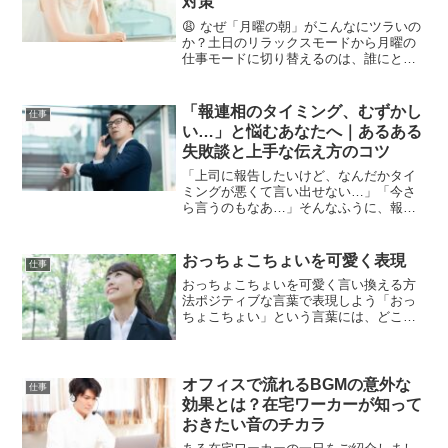
対策
😩 なぜ「月曜の朝」がこんなにツラいの
か？土日のリラックスモードから月曜の
仕事モードに切り替えるのは、誰にとっ
ても難しいこと。でも、なぜこれほどま
でに「月曜の朝」は憂うつなのでしょう
か？🧠 脳科学的には「切り替え」に時間
「報連相のタイミング、むずかし
仕事
がかかる私たちの脳は...
い…」と悩むあなたへ｜あるある
失敗談と上手な伝え方のコツ
「上司に報告したいけど、なんだかタイ
ミングが悪くて言い出せない…」「今さ
ら言うのもなあ…」そんなふうに、報連
相（報告・連絡・相談）の“タイミング”に
悩んだ経験はありませんか？社会人にと
って報連相は基本中の基本。しかし、い
おっちょこちょいを可愛く表現
仕事
ざ実践となると、どの...
おっちょこちょいを可愛く言い換える方
法ポジティブな言葉で表現しよう「おっ
ちょこちょい」という言葉には、どこか
ネガティブな印象を持たれることがあり
ます。しかし、言い換え方によってはポ
ジティブに伝えることが可能です。自分
の特性を正しく理解し、そ...
オフィスで流れるBGMの意外な
仕事
効果とは？在宅ワーカーが知って
おきたい音のチカラ