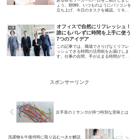
ある在宅ワーカーの一日をご紹介しまし
ょう。朝9時、いつものようにパソコンを
立ち上げ、今日のタスクを確認。リモー
ト会議の予定、納期が迫った案件、メー
ルの返信——どれも日常の仕事風景で
す。でも、ふと耳を澄ますと、部屋には
オフィスで自然にリフレッシュ！
仕事
無音の空気が流れています...
誰にもバレずに時間を上手に使う
7つのアイデア
この記事では、職場でさりげなくリフレ
ッシュできる時間の活用術をお届けしま
す。仕事の合間、手が止まる時間ができ
ることは誰にでもあります。忙しさが続
き過ぎるのも大変ですが、逆に何もする
ことがない時間が長引くと、気分が沈ん
でしまうことも。そんなと...
スポンサーリンク
左手首のミサンガが持つ特別な意味とは
洗濯物を午後何時に取り込むべきか解説