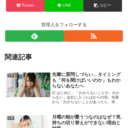
Pocket
LINE
コピー
管理人をフォローする
関連記事
先輩に質問しづらい…タイミング
仕事
も「何を聞けばいいのか」もわか
らないあなたへ
☑ はじめに：「わからないことが、わか
らない」会社に入ったばかりの頃、先輩
から「わからないことがあったら、何で
も聞いてね」と言われた。――でも、そ
の「わからないこと」がそもそも何なの
かが、わからない。これは、多くの新人
月曜の朝が憂うつなのはなぜ？気
仕事
が直面する“あるある”...
持ちの切り替えができない理由と